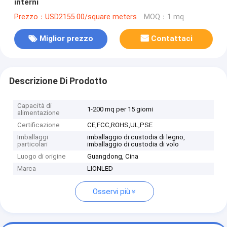
interni
Prezzo：USD2155.00/square meters
MOQ：1 mq
Miglior prezzo
Contattaci
Descrizione Di Prodotto
Capacità di
1-200 mq per 15 giorni
alimentazione
Certificazione
CE,FCC,ROHS,UL,PSE
Imballaggi
imballaggio di custodia di legno,
particolari
imballaggio di custodia di volo
Luogo di origine
Guangdong, Cina
Marca
LIONLED
Osservi più