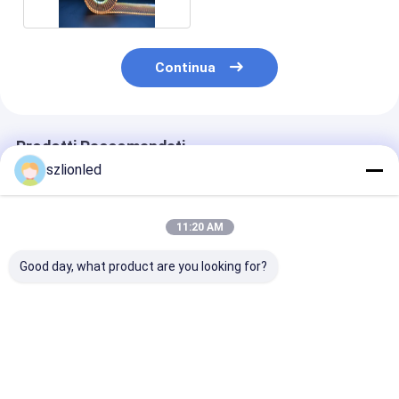
Continua
Prodotti Raccomandati
szlionled
11:20 AM
Good day, what product are you looking for?
LionLED P10 Indoor
LionLED P6 Indoor
LionLED P4-8
Flexible Transparent
Flexible Transparent
Display LED
LED Display For
LED Display For
trasparente
Glass Windows
Glass Windows
flessibile per i
Negozio/pubblicità
Negozio/pubblicità
Miglior prezzo
Miglior prezzo
Miglior pr